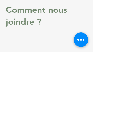
Comment nous
joindre ?
Adresse
1 Rue des Français Libres, C.CIAL
Carrefour Fougères 35300 Fougères,
France