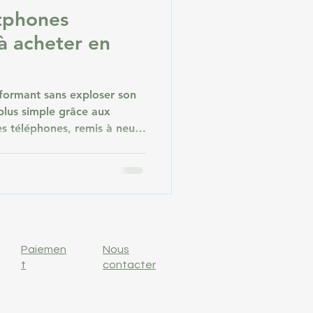
tphones
à acheter en
formant sans exploser son
plus simple grâce aux
s téléphones, remis à neuf
rent une excellente
eufs, tout en réduisant
En 2026, le marché du
ent développé, proposant
es à des prix attractifs.
inq meilleurs smartphones
Paiemen
Nous
t
contacter