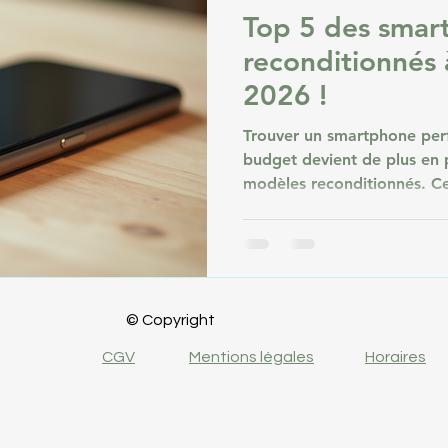
Top 5 des smar
reconditionnés 
2026 !
Trouver un smartphone per
budget devient de plus en 
modèles reconditionnés. Ce
par des professionnels, off
alternative aux appareils n
l’impact environnemental. 
reconditionné s’est largem
des modèles récents et fiabl
© Copyright
Voici notre sélection des c
reconditionnés à acheter
CGV
Mentions légales
Horaires