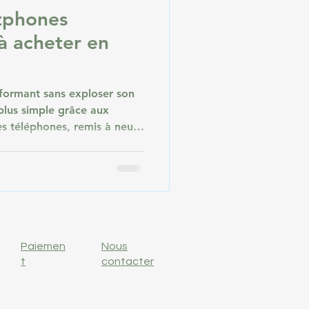
tphones
à acheter en
formant sans exploser son
plus simple grâce aux
s téléphones, remis à neuf
rent une excellente
eufs, tout en réduisant
En 2026, le marché du
ent développé, proposant
es à des prix attractifs.
inq meilleurs smartphones
Paiemen
Nous
t
contacter