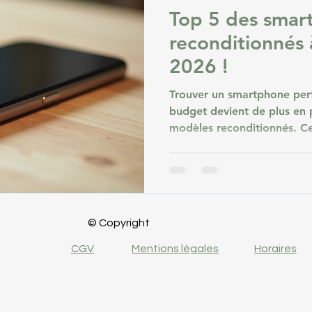
Top 5 des smar
reconditionnés 
2026 !
Trouver un smartphone per
budget devient de plus en 
modèles reconditionnés. Ce
par des professionnels, off
alternative aux appareils n
l’impact environnemental. 
reconditionné s’est largem
des modèles récents et fiabl
© Copyright
Voici notre sélection des c
reconditionnés à acheter
CGV
Mentions légales
Horaires