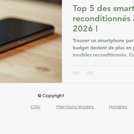
Top 5 des smar
reconditionnés 
2026 !
Trouver un smartphone per
budget devient de plus en 
modèles reconditionnés. Ce
par des professionnels, off
alternative aux appareils n
l’impact environnemental. 
reconditionné s’est largem
des modèles récents et fiabl
© Copyright
Voici notre sélection des c
reconditionnés à acheter
CGV
Mentions légales
Horaires