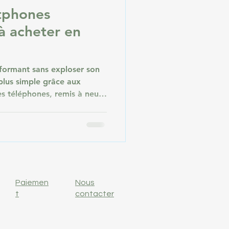
tphones
à acheter en
formant sans exploser son
plus simple grâce aux
s téléphones, remis à neuf
rent une excellente
eufs, tout en réduisant
En 2026, le marché du
ent développé, proposant
es à des prix attractifs.
inq meilleurs smartphones
Paiemen
Nous
t
contacter