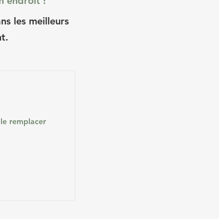
n endroit !
s les meilleurs
t.
 le remplacer