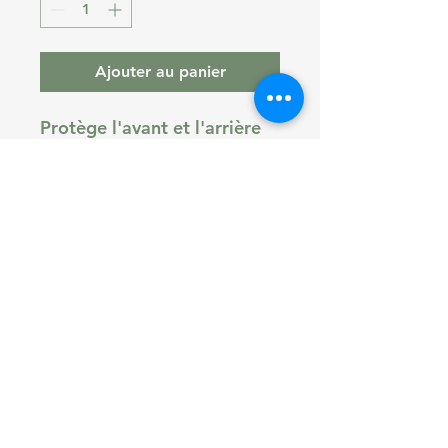
Ajouter au panier
Protège l'avant et l'arrière
du téléphone.
Ne protège pas aussi bien
l'écran qu'un verre trempé !
Articles recommandés :
Verre trempé classique ou
intégral
© Copyright
Indexation
CGV
Mentions