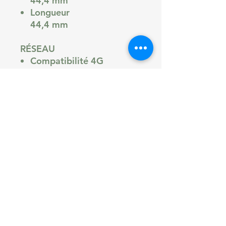
44,4 mm
Longueur
44,4 mm
RÉSEAU
Compatibilité 4G
Oui
Compatibilité 5G
Non
SYSTÈME D'EXPLOITATION
(OS)
Système d'exploitation
(OS)
Wear OS
Compatibilité OS
Android
ÉCRAN