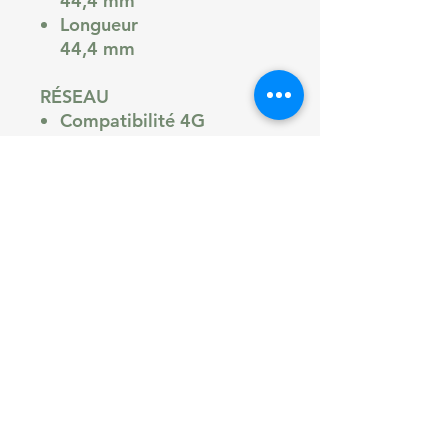
44,4 mm
Longueur
44,4 mm
RÉSEAU
Compatibilité 4G
Oui
Compatibilité 5G
Non
SYSTÈME D'EXPLOITATION
(OS)
Système d'exploitation
(OS)
Wear OS
Compatibilité OS
Android
ÉCRAN