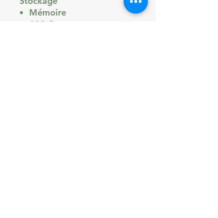
Stockage
Mémoire
128 Go
Stockage extensible
microSD
OTG
Oui
Système d'exploitation (OS)
Système d'exploitation
Android
Version
Android 14
Interface
One UI
Assistant
Google Assistant,
Samsung Bixby