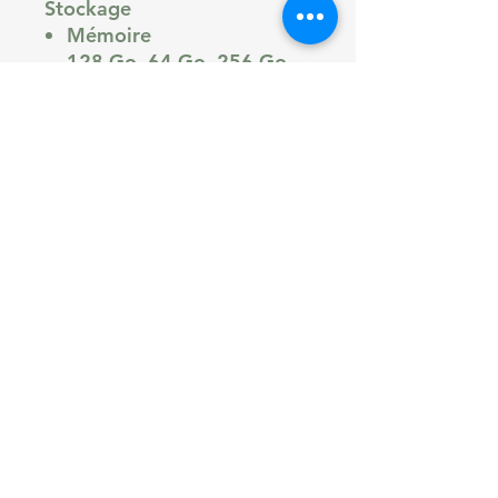
Stockage
Mémoire
128 Go, 64 Go, 256 Go
Stockage extensible
microSD
OTG
Non
Système d'exploitation (OS)
Système d'exploitation
iOS
Version
iOS 13
Écran
Taille de l'écran
6,1 pouces
Définition
1792 x 828 pixels