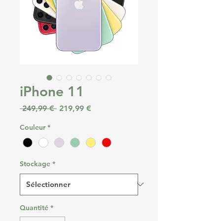
iPhone 11
Prix original
Prix promotionnel
 249,99 € 
219,99 €
Couleur
*
Stockage
*
Quantité
*