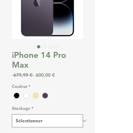
iPhone 14 Pro
Max
Prix original
Prix promotionnel
 679,99 € 
600,00 €
Couleur
*
Stockage
*