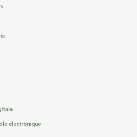
rs
rie
itale
ole électronique