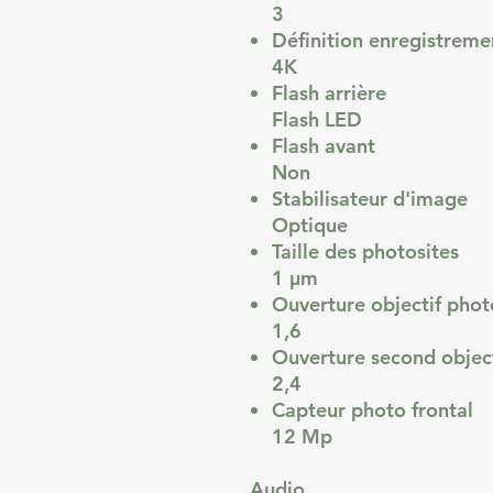
3
Définition enregistreme
4K
Flash arrière
Flash LED
Flash avant
Non
Stabilisateur d'image
Optique
Taille des photosites
1 µm
Ouverture objectif phot
1,6
Ouverture second objec
2,4
Capteur photo frontal
12 Mp
Audio