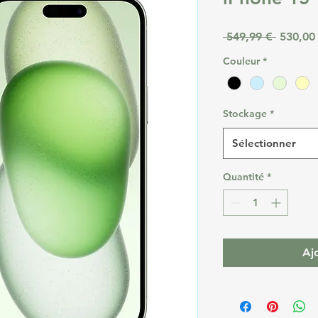
Prix ori
 549,99 € 
530,00
Couleur
*
Stockage
*
Sélectionner
Quantité
*
Aj