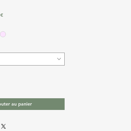
ginal
Prix promotionnel
 €
outer au panier