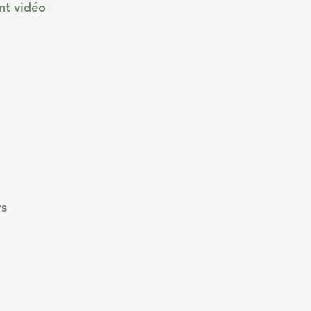
ent vidéo
rs