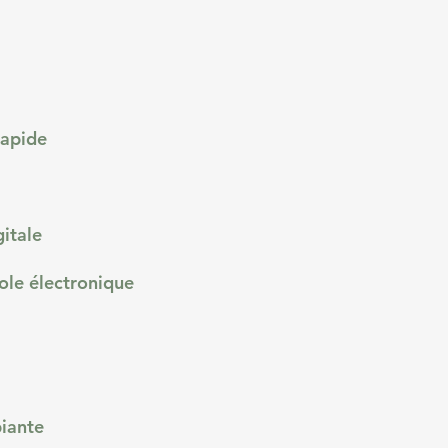
rapide
gitale
ole électronique
biante