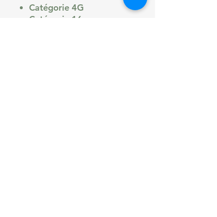
Catégorie 4G
Catégorie 16
Stockage
Mémoire
128 Go, 64 Go, 256 Go
Stockage extensible
Non
OTG
Non
Système d'exploitation (OS)
Système d'exploitation
iOS
Version
iOS 13
Assistant
Siri