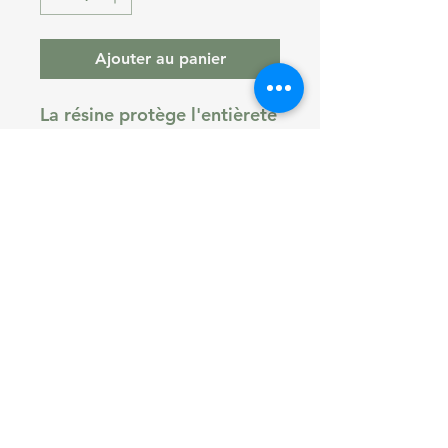
Ajouter au panier
La résine protège l'entièreté
de l'écran !
La résine convient pour tous
les smartphones !
Articles recommandés : Étui
à rabat ou coque silicone
transparente.
© Copyright
Indexation
CGV
Mentions