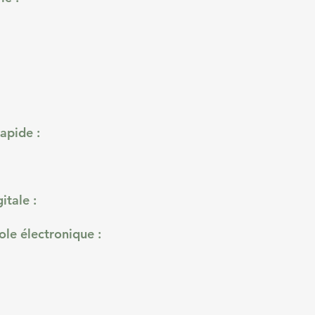
apide :
itale :
le électronique :