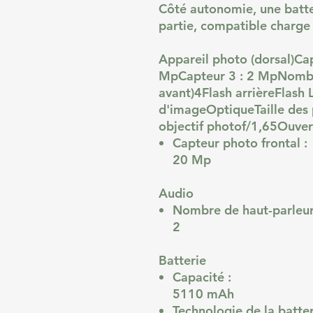
Côté autonomie, une batte
partie, compatible charge
Appareil photo (dorsal)Ca
MpCapteur 3 : 2 MpNombre
avant)4Flash arrièreFlash
d'imageOptiqueTaille des
objectif photof/1,65Ouver
Capteur photo frontal :
20 Mp
Audio
Nombre de haut-parleur
2
Batterie
Capacité :
5110 mAh
Technologie de la batter