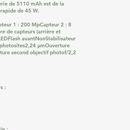
rie de 5110 mAh est de la
 rapide de 45 W.
pteur 1 : 200 MpCapteur 2 : 8
 de capteurs (arrière et
 LEDFlash avantNonStabilisateur
 photosites2,24 µmOuverture
ture second objectif photof/2,2
s :
ie :